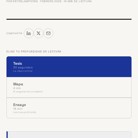
POR
ENTRELAMPISTAS
· FEBRERO 2026 · 14 MIN DE LECTURA
COMPARTIR
ELIGE TU PROFUNDIDAD DE LECTURA
Tesis
30 segundos
La idea central
Mapa
4 min
El argumento completo
Ensayo
14 min
Lectura profunda