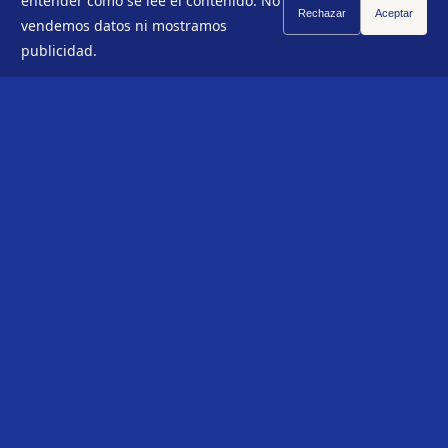
entender cómo se lee el contenido. No
Rechazar
Aceptar
vendemos datos ni mostramos
publicidad.
PENSAMIENTO DE MANTENIMIENTO
BARCELONA
ULTIMA REVISIÓN · MARZO 2026
SOBRE
ARCHIVO
CONCEPTOS
NEWSLETTER
CONTACTO
Recibe pensamiento de mantenimiento